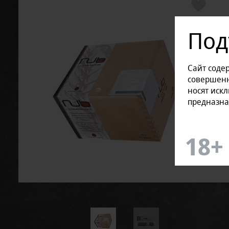
Под
Сайт соде
совершенн
носят иск
предназна