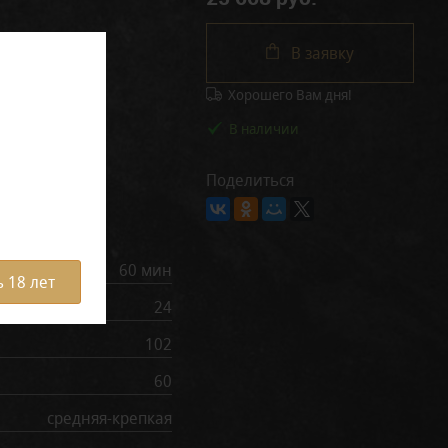
В заявку
Хорошего Вам дня!
В наличии
Поделиться
рактеристики
60 мин
 18 лет
24
102
60
средняя-крепкая