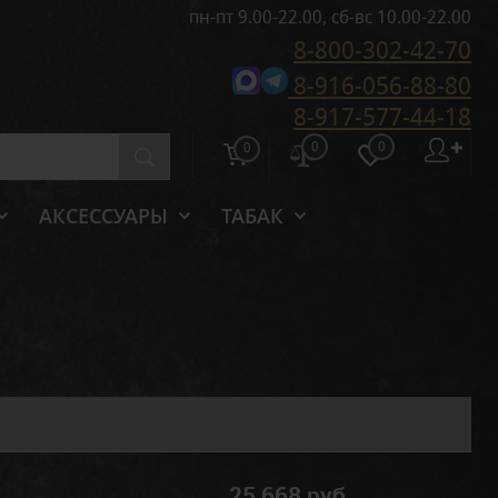
пн-пт 9.00-22.00, сб-вс 10.00-22.00
8-800-302-42-70
8-916-056-88-80
8-917-577-44-18
0
0
✚
0
АКСЕССУАРЫ
ТАБАК
25 668 руб.