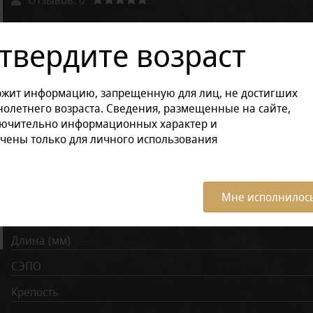
Другие варианты товара:
твердите возраст
Размер продукции:
ржит информацию, запрещенную для лиц, не достигших
В коробке (12 штук)
Поштучно
олетнего возраста. Сведения, размещенные на сайте,
лючительно информационных характер и
чены только для личного использования
Характеристики:
Все ха
Время курения (мин)
Мне исполнилось
Диаметр (мм)
Длина (мм)
СЭПО
Крепость