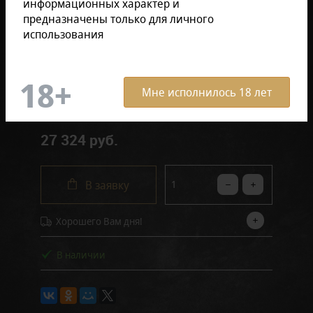
информационных характер и
предназначены только для личного
Размер продукции:
использования
В коробке (12 штук)
Поштучно
Мне исполнилось 18 лет
27 324 руб.
В заявку
Хорошего Вам дня!
В наличии