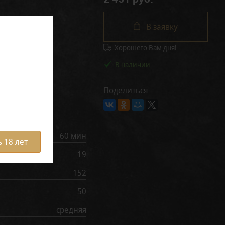
В заявку
Хорошего Вам дня!
В наличии
Поделиться
рактеристики
60 мин
 18 лет
19
152
50
средняя