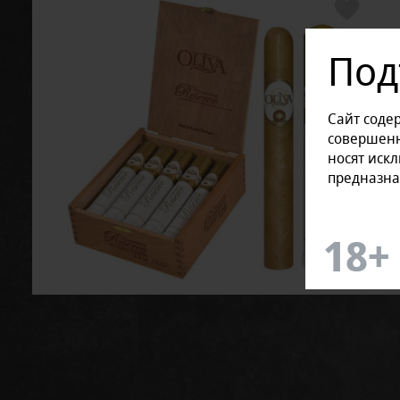
Под
Сайт соде
совершенн
носят иск
предназна