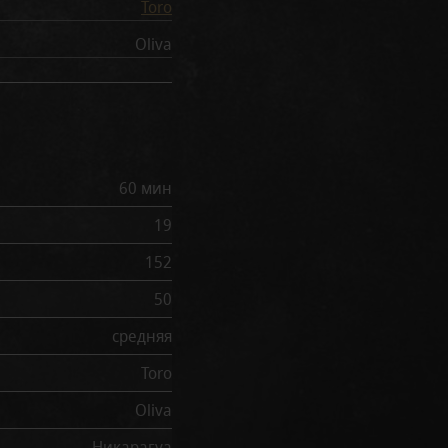
Toro
Oliva
60 мин
19
152
50
средняя
Toro
Oliva
Никарагуа