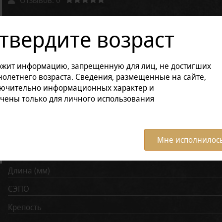
Другие варианты товара:
твердите возраст
Размер продукции:
ржит информацию, запрещенную для лиц, не достигших
Поштучно
В коробке (10 штук)
олетнего возраста. Сведения, размещенные на сайте,
лючительно информационных характер и
чены только для личного использования
Характеристики:
Все ха
Время курения (мин)
Мне исполнилось
Диаметр (мм)
Длина (мм)
СЭПО
Крепость