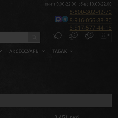
пн-пт 9.00-22.00, сб-вс 10.00-22.00
8-800-302-42-70
8-916-056-88-80
8-917-577-44-18
0
0
✚
0
АКСЕССУАРЫ
ТАБАК
2 451 руб.