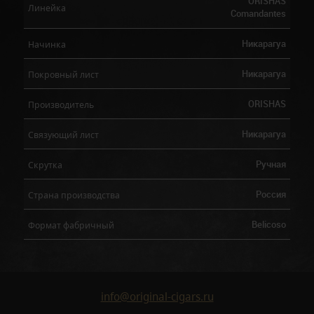
ORISHAS
Линейка
Comandantes
Никарагуа
Начинка
Никарагуа
Покровный лист
ORISHAS
Производитель
Никарагуа
Связующий лист
Ручная
Скрутка
Россия
Страна производства
Belicoso
Формат фабричный
info@original-cigars.ru