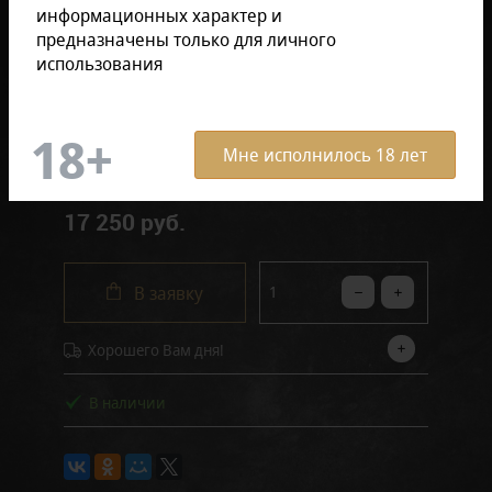
Отзывов: 0
информационных характер и
Размер продукции:
предназначены только для личного
использования
В коробке (10 шт.)
Поштучно
Мне исполнилось 18 лет
17 250 руб.
В заявку
Хорошего Вам дня!
В наличии