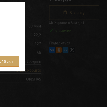
В заявку
рактеристики
Хорошего Вам дня!
60 мин
В наличии
22,2
Поделиться
127
56
легкая-средняя
 18 лет
Grand Robusto
ORISHAS