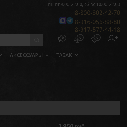
пн-пт 9.00-22.00, сб-вс 10.00-22.00
8-800-302-42-70
8-916-056-88-80
8-917-577-44-18
0
0
✚
0
АКСЕССУАРЫ
ТАБАК
1 950 руб.