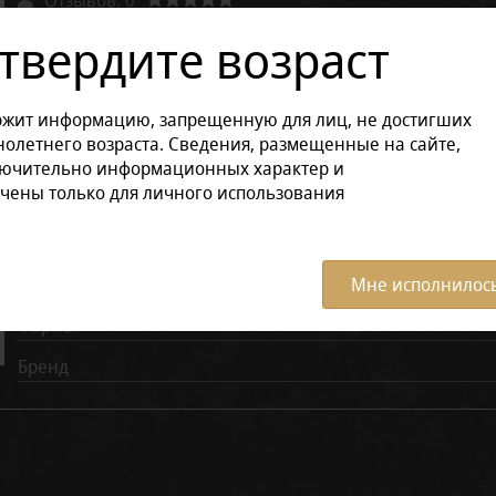
твердите возраст
Характеристики:
Все ха
ржит информацию, запрещенную для лиц, не достигших
Время курения (мин)
олетнего возраста. Сведения, размещенные на сайте,
Диаметр (мм)
лючительно информационных характер и
чены только для личного использования
Длина (мм)
СЭПО
Крепость
Мне исполнилось
Формат
Бренд