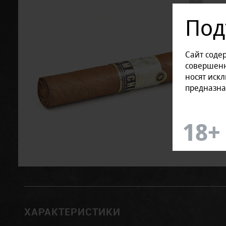
Под
Сайт соде
совершенн
носят иск
предназна
ХАРАКТЕРИСТИКИ