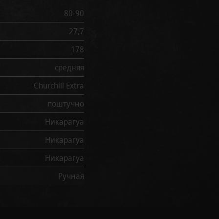
80-90
27,7
178
средняя
Churchill Extra
поштучно
Никарагуа
Никарагуа
Никарагуа
Ручная