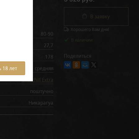
В заявку
рактеристики
Хорошего Вам дня!
80-90
В наличии
27,7
Поделиться
178
средняя
 18 лет
Churchill Extra
поштучно
Никарагуа