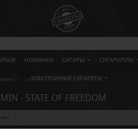
ОРЫ🎁
НОВИНКИ
СИГАРЫ
СИГАРИЛЛЫ
ЭЛЕКТРОННЫЕ СИГАРЕТЫ
•
s Namin
Сигары STAS NAMIN - STATE OF FREEDOM
AMIN - STATE OF FREEDOM
ТИКИ
Отзывов: 0