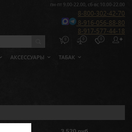
пн-пт 9.00-22.00, сб-вс 10.00-22.00
8-800-302-42-70
8-916-056-88-80
8-917-577-44-18
0
0
✚
0
АКСЕССУАРЫ
ТАБАК
3 520 руб.