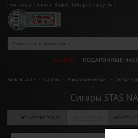
Контакты
Оплата
Видео
Сигарное шоу
Блог
АКЦИИ
ПОДАРОЧНЫЕ НАБ
•
•
•
Каталог сигар
Сигары
Российские сигары
Сигары Sta
Сигары STAS N
ВЕРНУТЬСЯ В РАЗДЕЛ
ОБЗОР ТОВАРА
ХАРАКТЕРИС