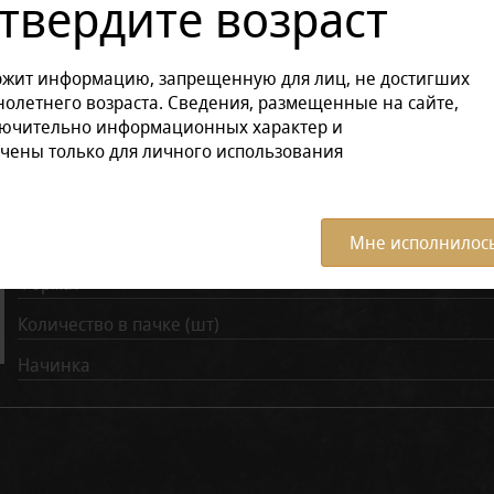
твердите возраст
Характеристики:
Все ха
ржит информацию, запрещенную для лиц, не достигших
олетнего возраста. Сведения, размещенные на сайте,
Время курения (мин)
лючительно информационных характер и
чены только для личного использования
Диаметр (мм)
Длина (мм)
Крепость
Мне исполнилось
Формат
Количество в пачке (шт)
Начинка