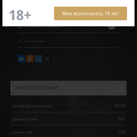
В заявку
Мне исполнилось 18 лет
Хорошего Вам дня!
В наличии
ХАРАКТЕРИСТИКИ
50-60
Время курения (мин)
20,6
Диаметр (мм)
155
Длина (мм)