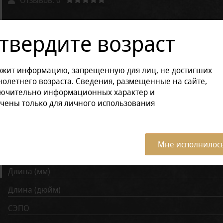
Другие варианты товара:
твердите возраст
Размер продукции:
ржит информацию, запрещенную для лиц, не достигших
В коробке (3 штук)
Поштучно
олетнего возраста. Сведения, размещенные на сайте,
лючительно информационных характер и
чены только для личного использования
Характеристики:
Все ха
Время курения (мин)
Мне исполнилось
Диаметр (мм)
Длина (мм)
Длина (дюйм)
СЭПО