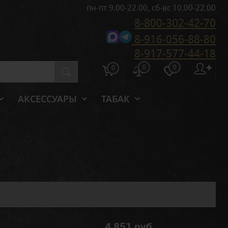
пн-пт 9.00-22.00, сб-вс 10.00-22.00
8-800-302-42-70
8-916-056-88-80
8-917-577-44-18
0
0
✚
0
АКСЕССУАРЫ
ТАБАК
4 851 руб.