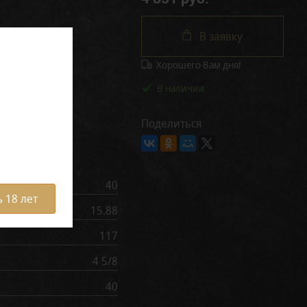
В заявку
Хорошего Вам дня!
В наличии
Поделиться
рактеристики
40
 18 лет
15.88
117
4 5/8
40